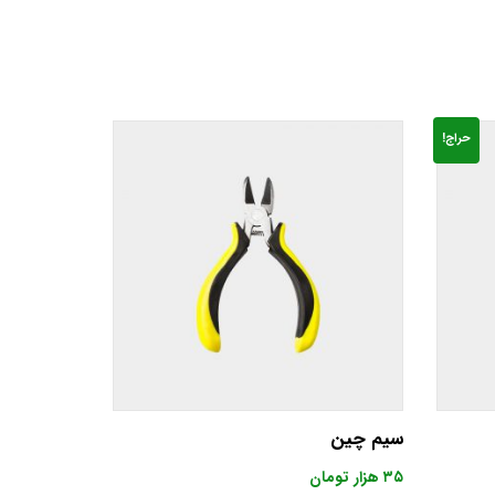
حراج!
سیم چین
۳۵
هزار تومان