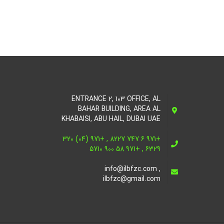
ENTRANCE 2, 103 OFFICE, AL
BAHAR BUILDING, AREA AL
KHABAISI, ABU HAIL, DUBAI UAE
+971 6 747 8227 , +971 (04) 320
6329 , +971 58 900 5710
info@ilbfzc.com ,
ilbfzc@gmail.com