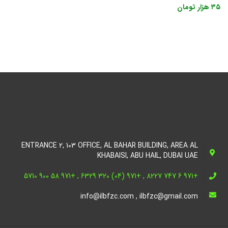
۳۵
هزار تومان
ENTRANCE 2, 103 OFFICE, AL BAHAR BUILDING, AREA AL
KHABAISI, ABU HAIL, DUBAI UAE
+971 6 747 8227 , +971 (04) 320 6329 , +971 58 900 5710
info@ilbfzc.com , ilbfzc@gmail.com